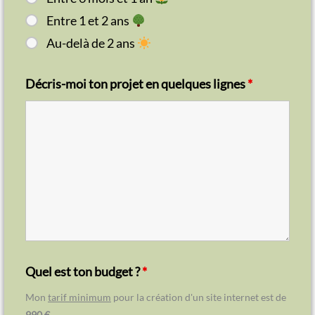
Entre 1 et 2 ans
Au-delà de 2 ans
Décris-moi ton projet en quelques lignes
*
Quel est ton budget ?
*
Mon
tarif minimum
pour la création d'un site internet est de
990 €
.